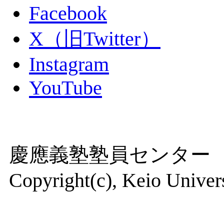
Facebook
X（旧Twitter）
Instagram
YouTube
慶應義塾塾員センター
Copyright(c), Keio Universi